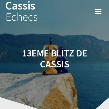
Cassis
Skip
to
Echecs
content
13EME BLITZ DE
CASSIS