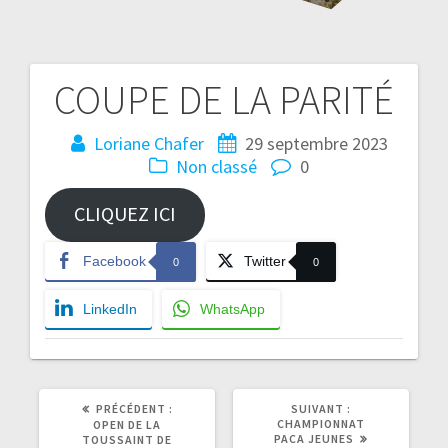
COUPE DE LA PARITÉ
Navigation
de
Loriane Chafer
29 septembre 2023
Non classé
0
l’article
CLIQUEZ ICI
Facebook
Twitter
0
0
LinkedIn
WhatsApp
ARTICLE
ARTICLE
PRÉCÉDENT :
SUIVANT :
PRÉCÉDENT
SUIVANT
CHAMPIONNAT
OPEN DE LA
:
:
PACA JEUNES
TOUSSAINT DE