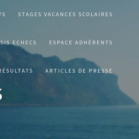
YS
STAGES VACANCES SCOLAIRES
SIS ECHECS
ESPACE ADHÉRENTS
RÉSULTATS
ARTICLES DE PRESSE
S