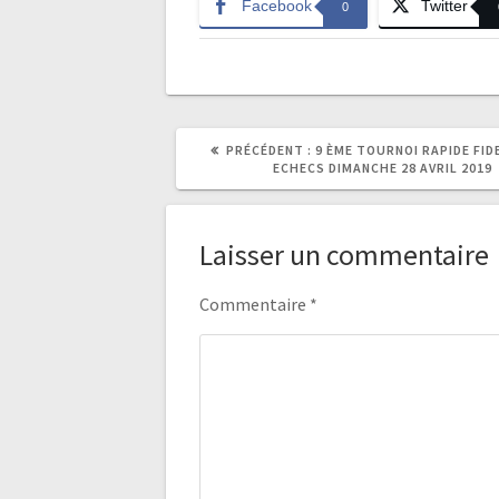
Facebook
Twitter
0
ARTICLE
PRÉCÉDENT :
9 ÈME TOURNOI RAPIDE FID
PRÉCÉDENT
ECHECS DIMANCHE 28 AVRIL 2019
:
Laisser un commentaire
Commentaire
*