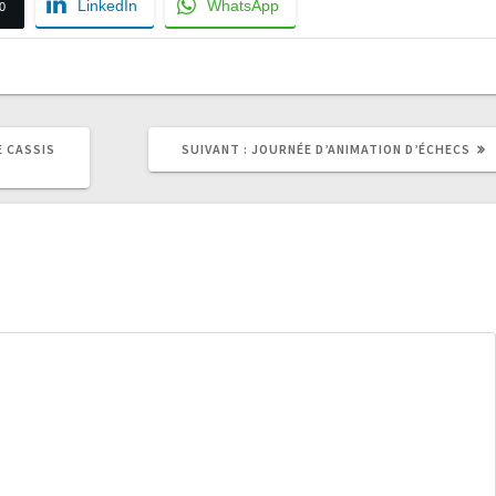
LinkedIn
WhatsApp
0
ARTICLE
E CASSIS
SUIVANT :
JOURNÉE D’ANIMATION D’ÉCHECS
SUIVANT
: