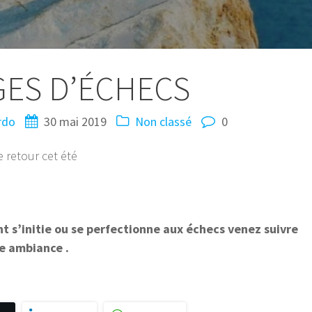
GES D’ÉCHECS
rdo
30 mai 2019
Non classé
0
 retour cet été
t s’initie ou se perfectionne aux échecs venez suivre
e ambiance .