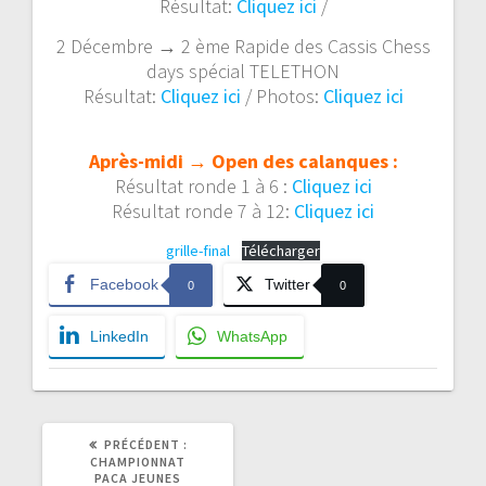
Résultat:
Cliquez ici
/
2 Décembre → 2 ème Rapide des Cassis Chess
days spécial TELETHON
Résultat:
Cliquez ici
/ Photos:
Cliquez ici
Après-midi
→
Open des calanques :
Résultat ronde 1 à 6 :
Cliquez ici
Résultat ronde 7 à 12:
Cliquez ici
grille-final
Télécharger
Facebook
Twitter
0
0
LinkedIn
WhatsApp
ARTICLE
PRÉCÉDENT :
PRÉCÉDENT
CHAMPIONNAT
:
PACA JEUNES