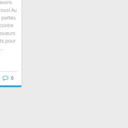
 avons
tous! Au
 parties
 contre
joueurs
nts pour
e…
0