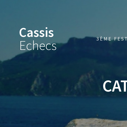
Skip
to
content
Cassis
3ÈME FES
Echecs
CA