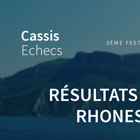
Skip
to
content
Cassis
3ÈME FES
Echecs
RÉSULTATS
RHONES