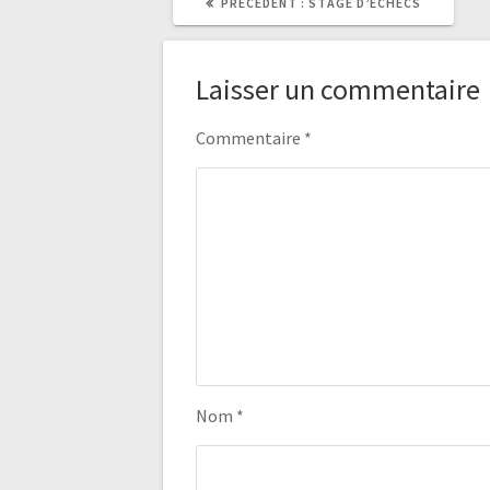
ARTICLE
PRÉCÉDENT :
STAGE D’ÉCHECS
PRÉCÉDENT
:
Laisser un commentaire
Commentaire
*
Nom
*