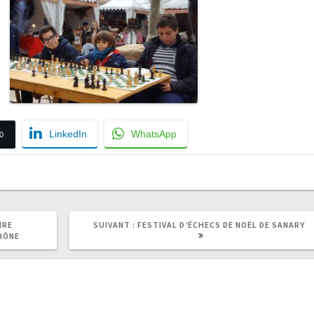
LinkedIn
WhatsApp
0
ARTICLE
IRE
SUIVANT :
FESTIVAL D’ÉCHECS DE NOËL DE SANARY
SUIVANT
HÔNE
: