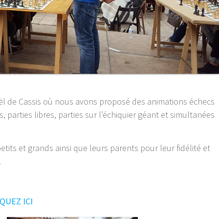
ël de Cassis où nous avons proposé des animations échecs
, parties libres, parties sur l’échiquier géant et simultanées
its et grands ainsi que leurs parents pour leur fidélité et
.
IQUEZ ICI