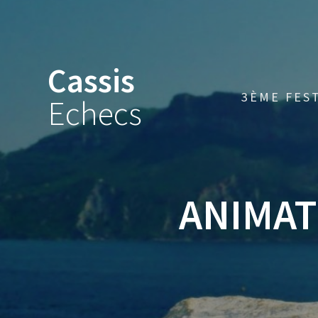
Skip
to
content
Cassis
3ÈME FES
Echecs
ANIMAT