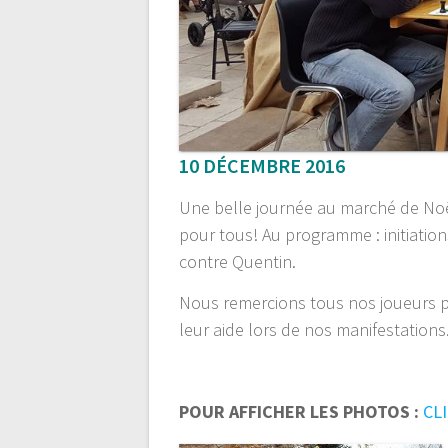
10 DÉCEMBRE 2016
Une belle journée au marché de No
pour tous! Au programme : initiations
contre Quentin.
Nous remercions tous nos joueurs pet
leur aide lors de nos manifestations
POUR AFFICHER LES PHOTOS :
CL