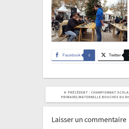
Facebook
Twitter
0
ARTICLE
PRÉCÉDENT :
CHAMPIONNAT SCOLA
PRÉCÉDENT
PRIMAIRE/MATERNELLE BOUCHES DU R
:
Laisser un commentaire