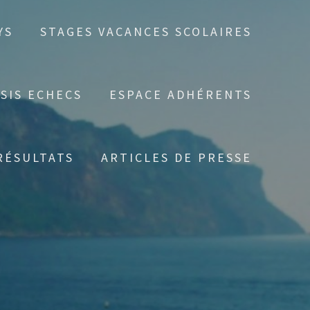
YS
STAGES VACANCES SCOLAIRES
SIS ECHECS
ESPACE ADHÉRENTS
RÉSULTATS
ARTICLES DE PRESSE
E