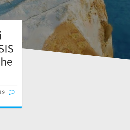
i
SIS
che
019