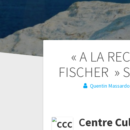
Navigation
« A LA R
de
FISCHER » So
l’article
Quentin Massardo
C
entre Cu