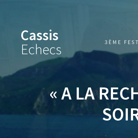
Skip
to
content
Cassis
3ÈME FES
Echecs
« A LA RE
SOIR