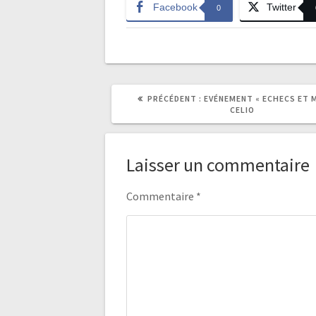
Facebook
Twitter
0
ARTICLE
PRÉCÉDENT :
EVÉNEMENT « ECHECS ET 
PRÉCÉDENT
CELIO
:
Laisser un commentaire
Commentaire
*