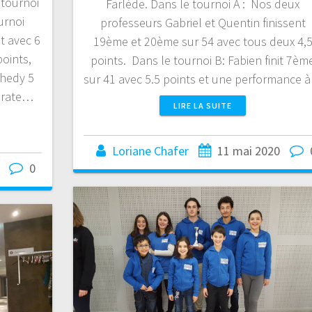
 tournoi
Farlède. Dans le tournoi A : Nos deux
urnoi
professeurs Gabriel et Quentin finissent
it avec 6
19ème et 20ème sur 54 avec tous deux 4,
points,
points. Dans le tournoi B: Fabien finit 7èm
Shedy 5
sur 41 avec 5.5 points et une performance 
t rate…
LIRE LA SUITE
Loriane Chafer
11 mai 2020
0