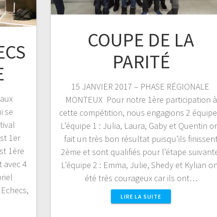
COUPE DE LA
ECS
PARITÉ
E
15 JANVIER 2017 – PHASE RÉGIONALE
eaux
MONTEUX Pour notre 1ère participation à
i se
cette compétition, nous engagions 2 équipe
tival
L’équipe 1 : Julia, Laura, Gaby et Quentin o
st 1er
fait un très bon résultat puisqu’ils finissen
st 1ère
2ème et sont qualifiés pour l’étape suivant
t avec 4
L’équipe 2 : Emma, Julie, Shedy et Kylian o
riel
été très courageux car ils ont…
s Echecs,
LIRE LA SUITE