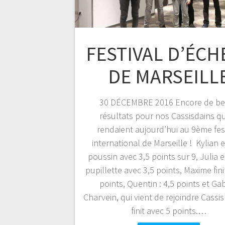
FESTIVAL D’ÉCH
DE MARSEILL
30 DÉCEMBRE 2016 Encore de b
résultats pour nos Cassisdains qu
rendaient aujourd’hui au 9ème fes
international de Marseille ! Kylian e
poussin avec 3,5 points sur 9, Julia e
pupillette avec 3,5 points, Maxime fini
points, Quentin : 4,5 points et Gab
Charvein, qui vient de rejoindre Cassi
finit avec 5 points.…