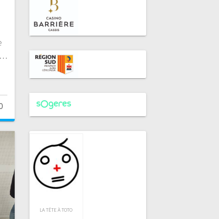
5
e
à…
0
LA TÊTE À TOTO