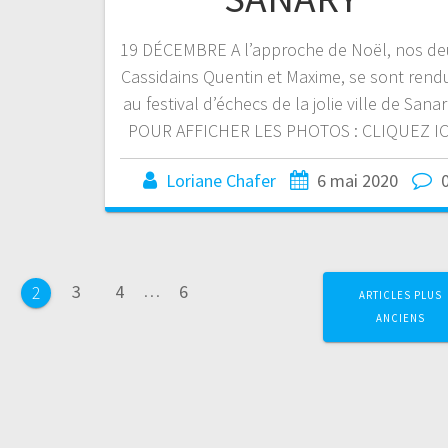
19 DÉCEMBRE A l’approche de Noël, nos de
Cassidains Quentin et Maxime, se sont rend
au festival d’échecs de la jolie ville de Sanar
POUR AFFICHER LES PHOTOS : CLIQUEZ IC
Loriane Chafer
6 mai 2020
age
Page
Page
Page
1
3
4
…
6
Page
2
ARTICLES PLUS
ANCIENS