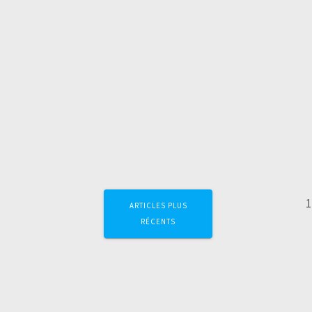
Navigation
P
ARTICLES PLUS
au
RÉCENTS
sein
des