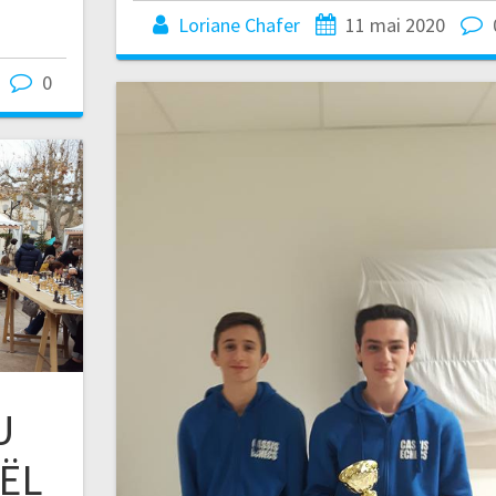
Loriane Chafer
11 mai 2020
0
U
ËL