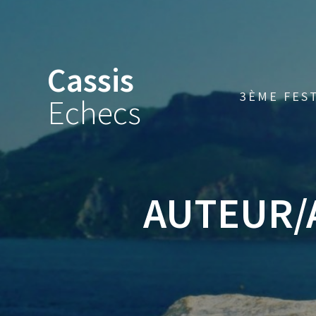
Skip
to
content
Cassis
3ÈME FES
Echecs
AUTEUR/