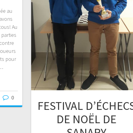
née au
 avons
tous! Au
 parties
 contre
joueurs
nts pour
e…
0
FESTIVAL D’ÉCHEC
DE NOËL DE
SANARY