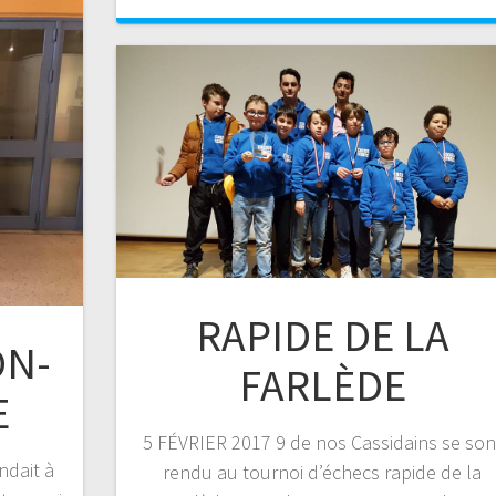
RAPIDE DE LA
ON-
FARLÈDE
E
5 FÉVRIER 2017 9 de nos Cassidains se son
ndait à
rendu au tournoi d’échecs rapide de la