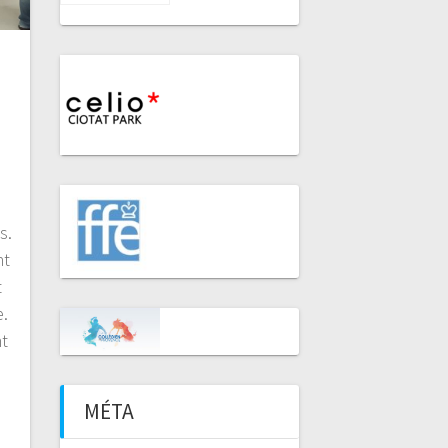
s.
nt
t
e.
nt
MÉTA