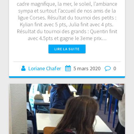
cadre magnifique, la mer, le soleil, l’ambiance
sympa et surtout l’accueil de nos amis de la
ligue Corses. Résultat du tournoi des petits :
Kylian finit avec 5 pts, Julia finit avec 4 pts.
Résultat du tournoi des grands : Quentin finit
avec 4.5pts et gagne le 3eme prix…
LIRE LA SUITE
Loriane Chafer
5 mars 2020
0