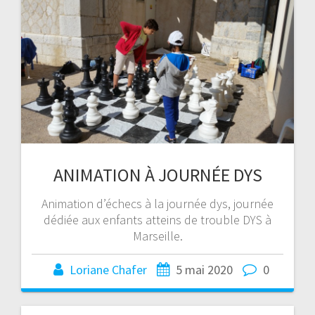
ANIMATION À JOURNÉE DYS
Animation d’échecs à la journée dys, journée
dédiée aux enfants atteins de trouble DYS à
Marseille.
Loriane Chafer
5 mai 2020
0