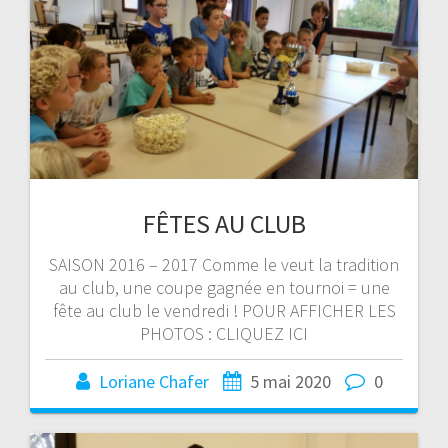
FÊTES AU CLUB
SAISON 2016 – 2017 Comme le veut la tradition
au club, une coupe gagnée en tournoi = une
fête au club le vendredi ! POUR AFFICHER LES
PHOTOS : CLIQUEZ ICI
Loriane Chafer
5 mai 2020
0