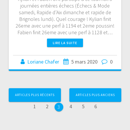
journées entières échecs (Échecs & Mode
samedi, Rapide d’Aix dimanche et rapide de
Brignoles lundi). Quel courage ! Kylian finit
26eme avec une perf à 1194 et 2eme poussin!
Fabien finit 26eme avec une perf à 1128 et…
LIRE LA SUITE
Loriane Chafer
5 mars 2020
0
Navigation
ARTICLES PLUS RÉCENTS
ARTICLES PLUS ANCIENS
au
Page
Page
Page
Page
Page
1
2
4
5
6
Page
3
sein
des